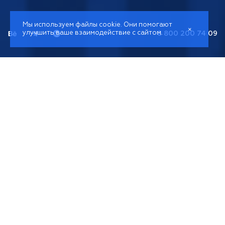
Мы используем файлы cookie. Они помогают
×
улучшить ваше взаимодействие с сайтом.
8 800 200 74 09
Настройка и ведение
Google.Adwords
для
производственных и B2B
компаний
Создадим поток клиентов за счет грамотной
настройки Google.Adwords. Увеличим продажи.
Вернём покупателей. 95% кейсов успешных!