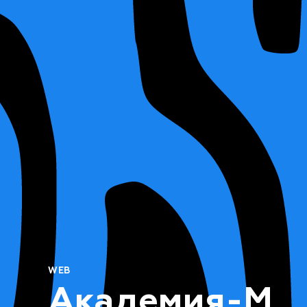
WEB
Академия-М