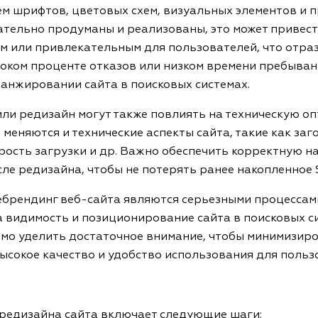
ем шрифтов, цветовых схем, визуальных элементов и пр
ательно продуманы и реализованы, это может привести
м или привлекательным для пользователей, что отра
оком проценте отказов или низком времени пребывания
ранжировании сайта в поисковых системах.
или редизайн могут также повлиять на техническую о
 меняются и технические аспекты сайта, такие как заг
орость загрузки и др. Важно обеспечить корректную н
сле редизайна, чтобы не потерять ранее накопленное 
ебрендинг веб-сайта являются серьезными процессам
 видимость и позиционирование сайта в поисковых с
имо уделить достаточное внимание, чтобы минимизиро
ысокое качество и удобство использования для польз
редизайна сайта включает следующие шаги: