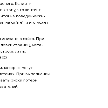
очего. Если эти
 к тому, что контент
зится на поведенческих
 на сайте), и это может
птимизацию сайта. При
оловки страниц, мета-
астройку этих
SEO.
и, которые могут
истемах. При выполнении
вать риски потери
ователей.