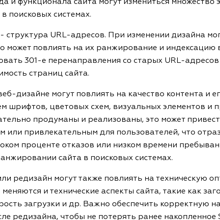
а и функционала сайта могут измениться множество 
 в поисковых системах.
 - структура URL-адресов. При изменении дизайна мо
то может повлиять на их ранжирование и индексацию в
овать 301-е перенаправления со старых URL-адресов 
мость страниц сайта.
веб-дизайне могут повлиять на качество контента и е
ем шрифтов, цветовых схем, визуальных элементов и пр
ательно продуманы и реализованы, это может привести
м или привлекательным для пользователей, что отра
оком проценте отказов или низком времени пребывания
ранжировании сайта в поисковых системах.
или редизайн могут также повлиять на техническую о
 меняются и технические аспекты сайта, такие как заг
орость загрузки и др. Важно обеспечить корректную н
сле редизайна, чтобы не потерять ранее накопленное 