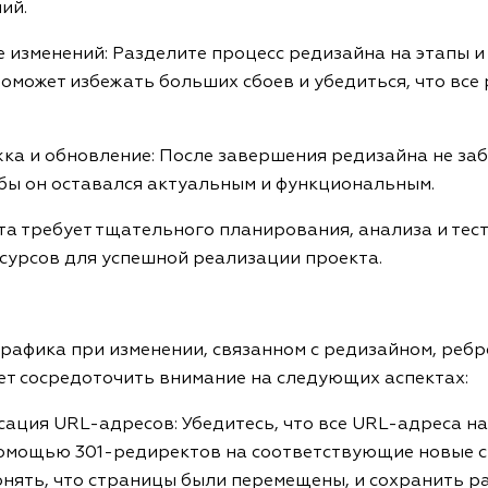
ий.
е изменений: Разделите процесс редизайна на этапы 
 поможет избежать больших сбоев и убедиться, что вс
ка и обновление: После завершения редизайна не за
обы он оставался актуальным и функциональным.
а требует тщательного планирования, анализа и тес
сурсов для успешной реализации проекта.
рафика при изменении, связанном с редизайном, реб
ет сосредоточить внимание на следующих аспектах:
ация URL-адресов: Убедитесь, что все URL-адреса на
омощью 301-редиректов на соответствующие новые с
онять, что страницы были перемещены, и сохранить 